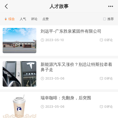
人才故事
综合
人气
评论
点赞
推荐
刘远平-广东胜泉紧固件有限公司
2023-05-10
0评论
新能源汽车又涨价？别总让特斯拉牵着
鼻子走
2023-05-06
0评论
瑞幸咖啡：先翻身，后突围
2023-05-06
0评论