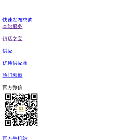
快速发布求购
|
本站服务
|
镇店之宝
|
供应
|
优质供应商
|
热门频道
|
官方微信
|
官方手机站