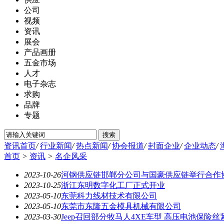
公司
视频
资讯
展会
产品画册
五金市场
人才
电子杂志
求购
品牌
专题
资讯首页
/
行业新闻
/
热点新闻
/
协会报道
/
封面企业
/
企业动态
/
首页
>
资讯
>
名企风采
2023-10-26
河钢供应链邯郸分公司与国豪供应链举行合作
2023-10-25
浙江东明数字化工厂正式开业
2023-05-10
东莞科力线材技术有限公司
2023-05-10
东莞市东隆五金模具机械有限公司
2023-03-30
Jeep召回部分牧马人4XE车型 高压电池保险