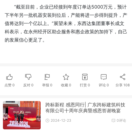
“截至目前，企业已经接到年度订单达5000万元，预计
下半年另一批机器安装到位后，产能将进一步得到提升，产
值将达到一个亿以上。”展望未来，东西达集团董事长成文
科表示，在永州经开区助企服务和惠企政策的加持下，自己
的发展信心更足了。
点赞
0
反对
0
举报 0
收藏 0
打赏
0
评论
0
分享
108
跨标新程 感恩同行| 广东跨标建筑科技
有限公司十周年庆典暨感恩答谢晚宴
2024-12-23
0评论