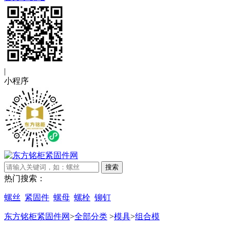
|
小程序
搜索
热门搜索：
螺丝
紧固件
螺母
螺栓
铆钉
东方铭柜紧固件网
>
全部分类
>
模具
>
组合模