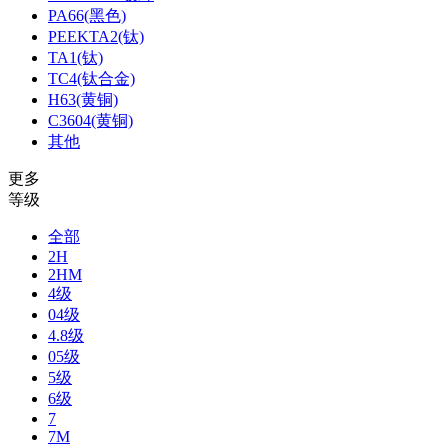
PA66(黑色)
PEEKTA2(钛)
TA1(钛)
TC4(钛合金)
H63(黄铜)
C3604(黄铜)
其他
更多
等级
全部
2H
2HM
4级
04级
4.8级
05级
5级
6级
7
7M