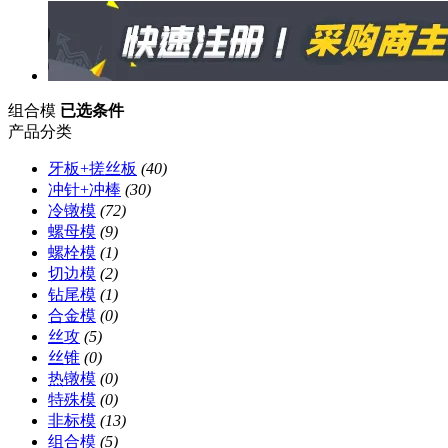
组合模
已选条件
产品分类
牙板+搓丝板
(40)
冲针+冲棒
(30)
冷镦模
(72)
螺母模
(9)
螺栓模
(1)
切边模
(2)
钻尾模
(1)
合金模
(0)
丝攻
(5)
丝锥
(0)
热镦模
(0)
特殊模
(0)
非标模
(13)
组合模
(5)