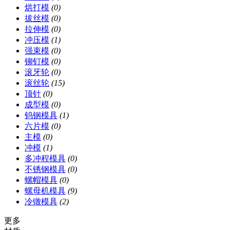
烘打模
(0)
拔丝模
(0)
拉伸模
(0)
冲压模
(1)
强束模
(0)
铆钉模
(0)
滚牙轮
(0)
滚丝轮
(15)
顶针
(0)
成型模
(0)
钨钢模具
(1)
六片模
(0)
主模
(0)
冲模
(1)
多冲程模具
(0)
不锈钢模具
(0)
螺帽模具
(0)
螺母机模具
(9)
冷镦模具
(2)
更多