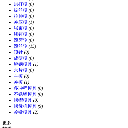
烘打模
(0)
拔丝模
(0)
拉伸模
(0)
冲压模
(1)
强束模
(0)
铆钉模
(0)
滚牙轮
(0)
滚丝轮
(15)
顶针
(0)
成型模
(0)
钨钢模具
(1)
六片模
(0)
主模
(0)
冲模
(1)
多冲程模具
(0)
不锈钢模具
(0)
螺帽模具
(0)
螺母机模具
(9)
冷镦模具
(2)
更多