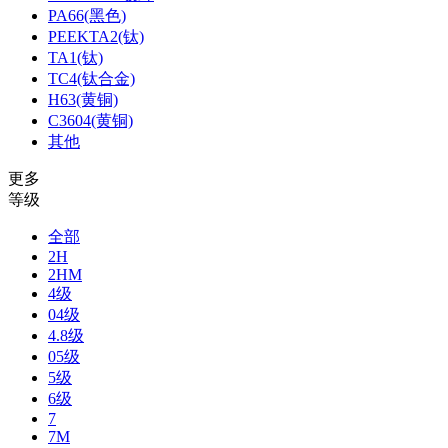
PA66(黑色)
PEEKTA2(钛)
TA1(钛)
TC4(钛合金)
H63(黄铜)
C3604(黄铜)
其他
更多
等级
全部
2H
2HM
4级
04级
4.8级
05级
5级
6级
7
7M