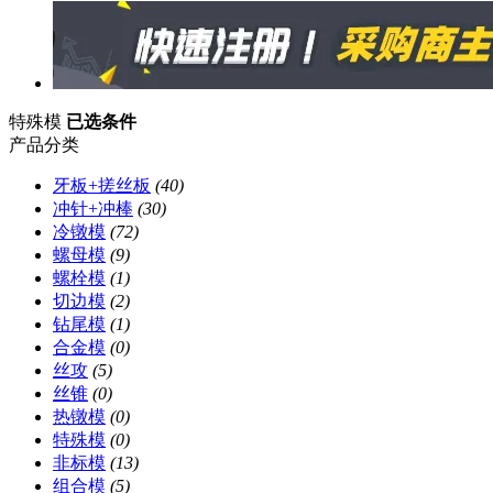
特殊模
已选条件
产品分类
牙板+搓丝板
(40)
冲针+冲棒
(30)
冷镦模
(72)
螺母模
(9)
螺栓模
(1)
切边模
(2)
钻尾模
(1)
合金模
(0)
丝攻
(5)
丝锥
(0)
热镦模
(0)
特殊模
(0)
非标模
(13)
组合模
(5)