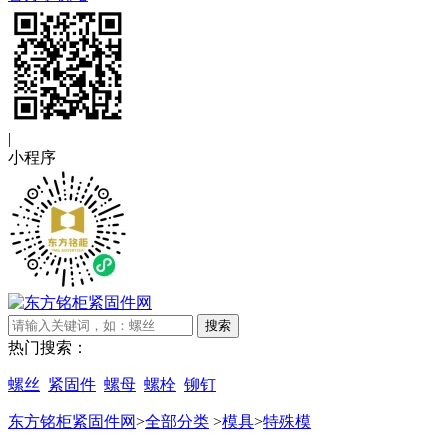
|
小程序
搜索
热门搜索：
螺丝
紧固件
螺母
螺栓
铆钉
东方铭柜紧固件网
>
全部分类
>
模具
>
特殊模