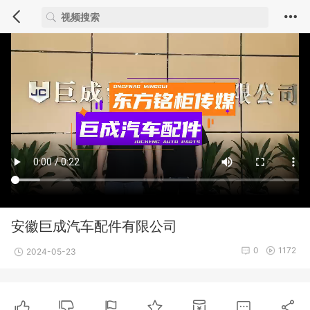
安徽巨成汽车配件有限公司
0
1172
2024-05-23