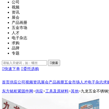
公司
视频
资讯
展会
产品画册
五金市场
人才
电子杂志
求购
品牌
专题

搜索

快速下单

委托选购
首页
供应
公司
视频
资讯
展会
产品画册
五金市场
人才
电子杂志
求
东方铭柜紧固件网
>
供应
>
工具及原材料
>
其他
>
九龙五金不锈钢