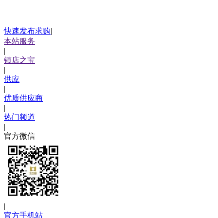
快速发布求购
|
本站服务
|
镇店之宝
|
供应
|
优质供应商
|
热门频道
|
官方微信
|
官方手机站