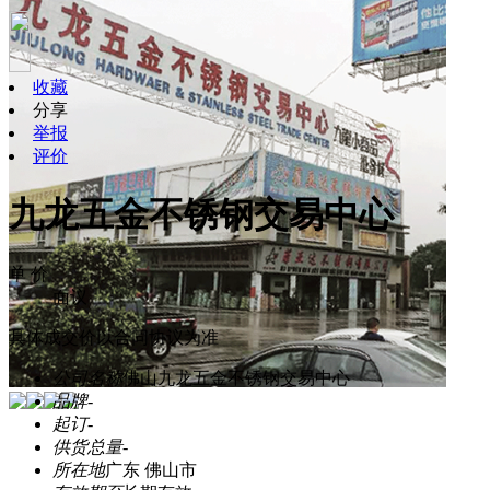
收藏
分享
举报
评价
九龙五金不锈钢交易中心
单 价
面议
具体成交价以合同协议为准
公司名称
佛山九龙五金不锈钢交易中心
品牌
-
起订
-
供货总量
-
所在地
广东 佛山市