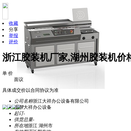
收藏
分享
举报
评价
浙江胶装机厂家,湖州胶装机价
单 价
面议
具体成交价以合同协议为准
公司名称
浙江大祥办公设备有限公司
品牌
大祥办公设备
起订
-
供货总量
-
所在地
浙江 湖州市