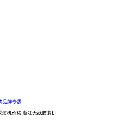
购
品牌
专题
胶装机价格,浙江无线胶装机