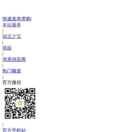
快速发布求购
|
本站服务
|
镇店之宝
|
供应
|
优质供应商
|
热门频道
|
官方微信
|
官方手机站