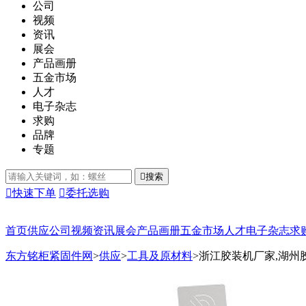
公司
视频
资讯
展会
产品画册
五金市场
人才
电子杂志
求购
品牌
专题

搜索

快速下单

委托选购
首页
供应
公司
视频
资讯
展会
产品画册
五金市场
人才
电子杂志
求
东方铭柜紧固件网
>
供应
>
工具及原材料
>
浙江胶装机厂家,湖州