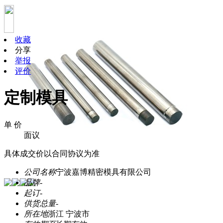
收藏
分享
举报
评价
定制模具
单 价
面议
具体成交价以合同协议为准
公司名称
宁波嘉博精密模具有限公司
品牌
-
起订
-
供货总量
-
所在地
浙江 宁波市