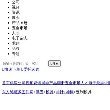
公司
视频
资讯
展会
产品画册
五金市场
人才
电子杂志
求购
品牌
专题

搜索

快速下单

委托选购
首页
供应
公司
视频
资讯
展会
产品画册
五金市场
人才
电子杂志
求
东方铭柜紧固件网
>
供应
>
模具
>
冲针+冲棒
>
定制模具