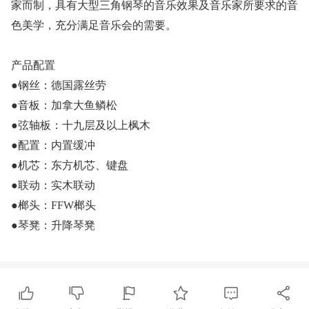
家而制，具有大型三角钢琴的音乐效果及音乐家所要求的音
色美学，充分满足音乐会的需要。
产品配置
●钢丝：德国露丝劳
●音板：加拿大鱼鳞松
●弦轴板：十九层及以上枫木
●配置：内置缓冲
●机芯：东方机芯、键盘
●联动：实木联动
●榔头：FFW榔头
●琴凳：升降琴凳