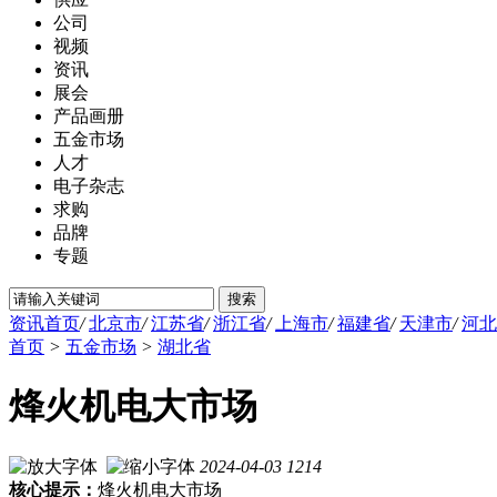
公司
视频
资讯
展会
产品画册
五金市场
人才
电子杂志
求购
品牌
专题
资讯首页
/
北京市
/
江苏省
/
浙江省
/
上海市
/
福建省
/
天津市
/
河北
首页
>
五金市场
>
湖北省
烽火机电大市场
2024-04-03
1214
核心提示：
烽火机电大市场