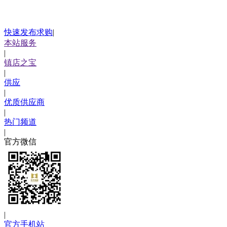
快速发布求购
|
本站服务
|
镇店之宝
|
供应
|
优质供应商
|
热门频道
|
官方微信
|
官方手机站