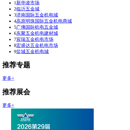
1
新华凌市场
2
临沂五金城
3
济南国际五金机电城
4
高原明珠国际五金机电商城
5
广佛国际机电五金城
6
东聚五金机电建材城
7
宸瑞五金机电市场
8
宏盛达五金机电市场
9
盐城五金机电城
推荐专题
更多+
推荐展会
更多+