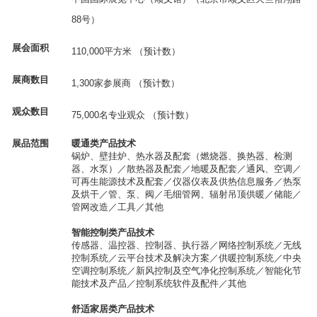
88
号）
展会面积
1
10,000
平方米
（预计数）
展商数目
1,300
家参展商
（预计数）
观众数目
7
5,000
名专业观众
（预计数）
展品范围
暖通类产品技术
锅炉、壁挂炉、热水器及配套（燃烧器、换热器、检测
器、水泵）／散热器及配套／地暖及配套／通风、空调／
可再生能源技术及配套／仪器仪表及供热信息服务／热泵
及烘干／管、泵、阀／毛细管网、辐射吊顶供暖／储能／
管网改造
／工具／其
他
智能控制类产品技术
传感器、温控器、控制器、执行器／网络控制系统／无线
控制系统／云平台技术及解决方案／供暖控制系统／中央
空调控制系统／新风控制及空气净化控制系统／智能化节
能技术及产品／控制系统软件及配件／其他
舒适家居类产品技术