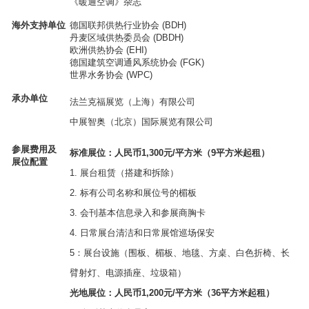
《暖通空调》杂志
海外支持单位
德国联邦供热行业协会
(BDH)
丹麦区域供热委员会
(DBDH)
欧洲供热协会
(EHI)
德国建筑空调通风系统协会
(FGK)
世界水务协会
(WPC)
承办单位
法兰克福展览（上海）有限公司
中展智奥（北京）国际展览有限公司
参展费用及
标准展位：人民币
1,300
元
/
平方米（
9
平方米起租）
展位配置
1
.
展台租赁（搭建和拆除）
2.
标有公司名称和展位号的楣板
3
.
会刊基本信息录入和参展商胸卡
4
.
日常展台清洁和日常展馆巡场保安
5
：展台设施（围板
、
楣板
、
地毯
、
方桌
、
白色折椅
、
长
臂射灯
、
电源插座
、
垃圾箱）
光地展位：人民币
1,200
元
/
平方米（
36
平方米起租）