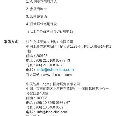
1
.
会刊基本信息录入
2
.
参展商胸卡
3
.
观众邀请函
4
.
日常展馆巡场保安
（
以上单位价格已含
6%
增值税）
联系
方式
法兰克福展览（上海）有限公司
中国上海市浦东新区世纪大道
1229
号，世纪大都会
1
号楼
1
1
楼
邮编：
200122
电话：
(86) 21 6160 8577 / 73
传真：
(86) 21 6168 0788
info@ishc-cihe.com
电邮：
官方网站：
www
.ishc-cihe.com
中展智奥（北京）国际展览有限公司
中国北京市朝阳区北三环东路
6
号，中国国际展览中心一
号馆四层
460
室
邮编：
100028
电话：
(86) 10 8460 0666 / 67
传真：
(86) 10 8460 0669
电邮：
info@ishc-cihe.com